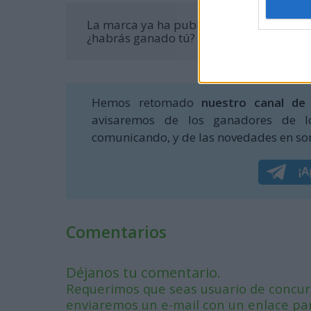
La marca ya ha publicado los nombres de
¿habrás ganado tú?
Míralo aquí
, no vaya 
Hemos retomado
nuestro canal de
avisaremos de los ganadores de l
comunicando, y de las novedades en sor
Comentarios
Déjanos tu comentario.
Requerimos que seas usuario de concurs
enviaremos un e-mail con un enlace para