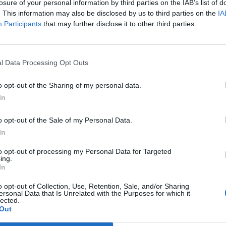
losure of your personal information by third parties on the IAB’s list of
esea_es
con el hashtag
. This information may also be disclosed by us to third parties on the
IA
Participants
that may further disclose it to other third parties.
l Data Processing Opt Outs
s de un sistema informático aleatorio el día
3 de
o opt-out of the Sharing of my personal data.
ensaje directo en su perfil de Instagram, así
In
ando a los ganadores en la
cuenta de Instagram
n el plazo de 30 días, a partir de la fecha de su
o opt-out of the Sale of my Personal Data.
In
oción
.
to opt-out of processing my Personal Data for Targeted
ing.
ra cortar quesos con Inlac ¡Te deseamos mucha
In
o opt-out of Collection, Use, Retention, Sale, and/or Sharing
ersonal Data that Is Unrelated with the Purposes for which it
lected.
Out