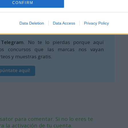
CONFIRM
 los 100 ganadores en su perfil de instagram,
a ser...
Data Deletion
Data Access
Privacy Policy
 Telegram
. No te lo pierdas porque aquí
os concursos que las marcas nos vayan
teos y muestras gratis.
ator para comentar. Si no lo eres te
 la activación de tu cuenta.