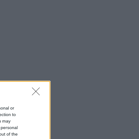
sonal or
ection to
ou may
 personal
out of the