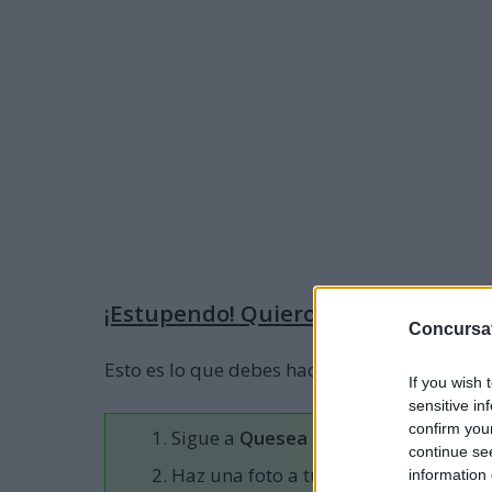
¡Estupendo! Quiero participar
Concursa
Esto es lo que debes hacer para participar:
If you wish 
sensitive in
confirm you
Sigue a
Quesea España
en su cuent
continue se
Haz una foto a tu tabla con tus queso
information 