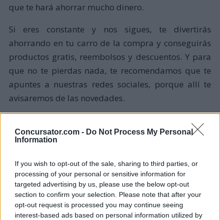
que te hará ahorrar mucho dinero.
Si eres constante y nos sigues, te divertirás
ahorrando en tu carro de la compra y conseguirás
productos gratis, reembolsos y descuentos. Y para
que no te pierdas nada, te recomendamos que te
apuntes a nuestras redes sociales, porque allí te
avisaremos de las novedades.
Más Consejos
Concursator.com -
Do Not Process My Personal
Information
If you wish to opt-out of the sale, sharing to third parties, or
processing of your personal or sensitive information for
targeted advertising by us, please use the below opt-out
section to confirm your selection. Please note that after your
opt-out request is processed you may continue seeing
interest-based ads based on personal information utilized by