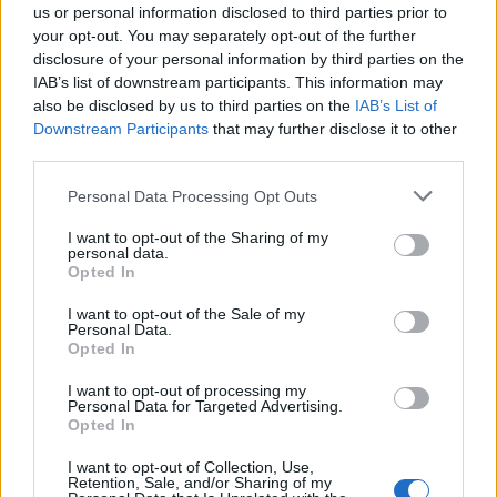
us or personal information disclosed to third parties prior to
your opt-out. You may separately opt-out of the further
Plantillas y recursos gratis para
disclosure of your personal information by third parties on the
practicar lettering
IAB’s list of downstream participants. This information may
Si quieres iniciarte en el lettering, este artículo te
also be disclosed by us to third parties on the
IAB’s List of
ayudará a identificar qué necesitas y acceder a
Downstream Participants
that may further disclose it to other
recursos gratis, cursos, manuales, videos... que te
third parties.
convertirán en una experta.
Personal Data Processing Opt Outs
I want to opt-out of the Sharing of my
personal data.
Opted In
I want to opt-out of the Sale of my
Personal Data.
Opted In
I want to opt-out of processing my
Regalos de marcas y tiendas por tu
Personal Data for Targeted Advertising.
cumpleaños
Opted In
Si tu cumpleaños está cerca, te informamos de los
I want to opt-out of Collection, Use,
regalos gratis que puedes conseguir por parte de
Retention, Sale, and/or Sharing of my