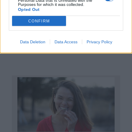
las marcas y tiendas, solo por ser tu cumpleaños.
Personal Data that Is Unrelated with the
Purposes for which it was collected.
Opted Out
CONFIRM
Data Deletion
Data Access
Privacy Policy