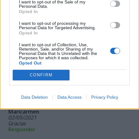
I want to opt-out of the Sale of my
Personal Data.
Opted In
Hemos retomado
nuestro canal de Telegram
.
I want to opt-out of processing my
No te lo pierdas porque aquí avisaremos de los
Personal Data for Targeted Advertising.
Opted In
ganadores de los concursos que las marcas nos
vayan comunicando, y de las novedades en
I want to opt-out of Collection, Use,
Retention, Sale, and/or Sharing of my
sorteos y muestras gratis.
Personal Data that Is Unrelated with the
Purposes for which it was collected.
Opted Out
CONFIRM
Comentarios
Data Deletion
Data Access
Privacy Policy
Maricarmen
02/05/2021
Gracias
Responder