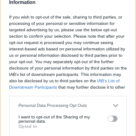
Puedes obtener una participación extra
Information
compartiendo en tus stories.
If you wish to opt-out of the sale, sharing to third parties, or
processing of your personal or sensitive information for
¿Como puedo saber si he ganado?
targeted advertising by us, please use the below opt-out
section to confirm your selection. Please note that after your
El ganador se anunciará en la cuenta de
opt-out request is processed you may continue seeing
Instagram de Crevet Store el domingo 16 de
interest-based ads based on personal information utilized by
mayo de 2021.
us or personal information disclosed to third parties prior to
your opt-out. You may separately opt-out of the further
Participa en el sorteo de un bellísimo bolso de piel
disclosure of your personal information by third parties on the
IAB’s list of downstream participants. This information may
¡Mucha suerte!
also be disclosed by us to third parties on the
IAB’s List of
Downstream Participants
that may further disclose it to other
third parties.
GANADORES
Personal Data Processing Opt Outs
¡Ya han anunciado en instagram la ganadora de
I want to opt-out of the Sharing of my
este increíble bolso! Es @teresa.tte,
personal data.
compruébalo
aquí.
Opted In