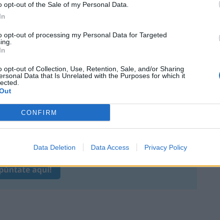
o opt-out of the Sale of my Personal Data.
In
to opt-out of processing my Personal Data for Targeted
ing.
In
 post los nombres de los 3 ganadores,
o opt-out of Collection, Use, Retention, Sale, and/or Sharing
ersonal Data that Is Unrelated with the Purposes for which it
lected.
Out
CONFIRM
 Telegram
. No te lo pierdas porque aquí
os concursos que las marcas nos vayan
teos y muestras gratis.
Data Deletion
Data Access
Privacy Policy