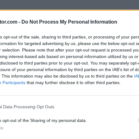
.
tor.com -
Do Not Process My Personal Information
nta de Gleam, con tu email o cuenta de red social.
to opt-out of the sale, sharing to third parties, or processing of your per
as. Son muy sencillas, como suscribirse a su
formation for targeted advertising by us, please use the below opt-out s
s redes sociales. Cada tarea y acción tiene una
r selection. Please note that after your opt-out request is processed y
eing interest-based ads based on personal information utilized by us or
es podrás ganar entradas. Cada entrada extra que
disclosed to third parties prior to your opt-out. You may separately opt-
losure of your personal information by third parties on the IAB’s list of
es de ganar.
. This information may also be disclosed by us to third parties on the
IA
Participants
that may further disclose it to other third parties.
dores en la
página web promocional
, en un plazo
l Data Processing Opt Outs
la Promoción, ubicados al final de la
página web
o opt-out of the Sharing of my personal data.
In
mios con Android Authority ¡Te deseamos mucha