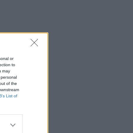
sonal or
ection to
ou may
 personal
out of the
 downstream
B’s List of