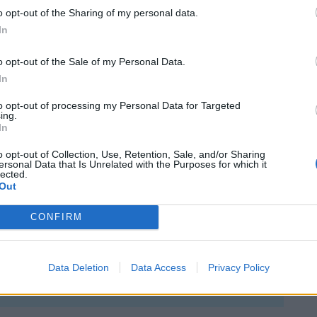
o opt-out of the Sharing of my personal data.
e la temporada, incluyendo vinos por menos de 10
In
o opt-out of the Sale of my Personal Data.
recios en vinos, junto con una de las promociones
In
to opt-out of processing my Personal Data for Targeted
ing.
In
ra hasta el viernes
29 de noviembre
, así que
o opt-out of Collection, Use, Retention, Sale, and/or Sharing
ersonal Data that Is Unrelated with the Purposes for which it
lected.
Out
 Telegram
. No te lo pierdas porque aquí
CONFIRM
os concursos que las marcas nos vayan
teos y muestras gratis.
Data Deletion
Data Access
Privacy Policy