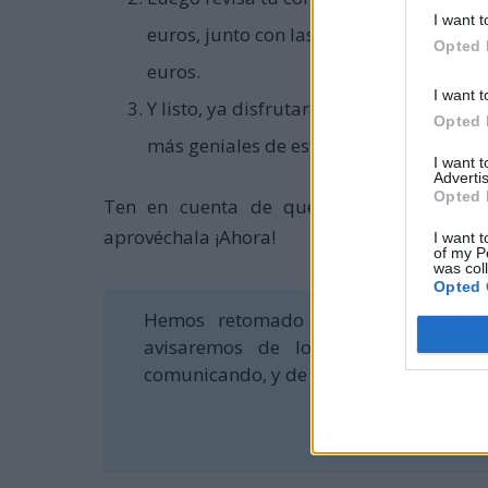
I want t
euros, junto con las mejores ofertas d
Opted 
euros.
I want t
Y listo, ya disfrutarás de los mejores p
Opted 
más geniales de este
Black Friday.
I want 
Advertis
Opted 
Ten en cuenta de que la promoción du
aprovéchala ¡Ahora!
I want t
of my P
was col
Opted 
Hemos retomado
nuestro canal de
avisaremos de los ganadores de l
comunicando, y de las novedades en sor