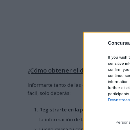
Concursa
If you wish 
sensitive in
¿Cómo obtener el descuento en los
confirm you
continue se
information 
Informarte tanto de las ofertas de
Black Fri
further disc
fácil, solo deberás:
participants
Downstream 
Registrarte en la página,
aceptar las po
la información de las grandes ofertas 
Persona
Luego revisa tu correo electrónico, dad