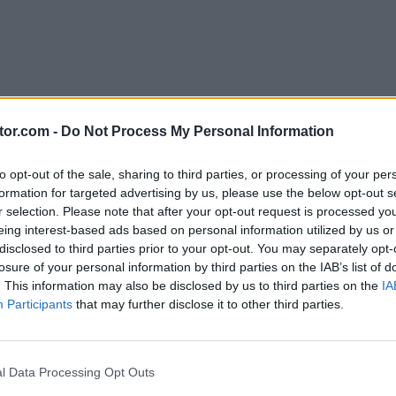
tor.com -
Do Not Process My Personal Information
to opt-out of the sale, sharing to third parties, or processing of your per
formation for targeted advertising by us, please use the below opt-out s
 vinos de Bodeboca?
r selection. Please note that after your opt-out request is processed y
eing interest-based ads based on personal information utilized by us or
disclosed to third parties prior to your opt-out. You may separately opt-
day
, como conseguir ese 10% menos es sumamente
losure of your personal information by third parties on the IAB’s list of
. This information may also be disclosed by us to third parties on the
IA
Participants
that may further disclose it to other third parties.
líticas y recibirás de inmediato tu descuento, más
de esta semana.
l Data Processing Opt Outs
o que te llegara tu cupón de descuento de 10