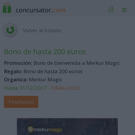
Volver al listado
Bono de hasta 200 euros
Promoción:
Bono de bienvenida a Merkur Magic
Regalo:
Bono de hasta 200 euros
Organiza:
Merkur Magic
Hasta 31/12/2017 -
FINALIZADO
Finalizado