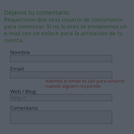
Déjanos tu comentario.
Requerimos que seas usuario de concursator
para comentar. Si no lo eres te enviaremos un
e-mail con un enlace para la activación de tu
cuenta.
Nombre
Email
Además el email es útil para avisarte
cuando alguien responda
Web / Blog
Comentario