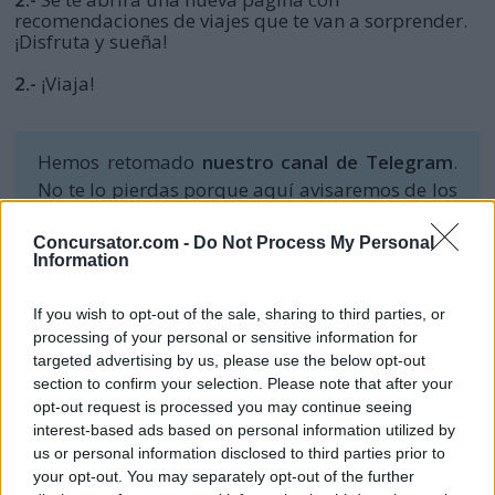
recomendaciones de viajes que te van a sorprender.
¡Disfruta y sueña!
2.-
¡Viaja!
Hemos retomado
nuestro canal de Telegram
.
No te lo pierdas porque aquí avisaremos de los
ganadores de los concursos que las marcas nos
vayan comunicando, y de las novedades en
Concursator.com -
Do Not Process My Personal
Information
sorteos y muestras gratis.
If you wish to opt-out of the sale, sharing to third parties, or
processing of your personal or sensitive information for
targeted advertising by us, please use the below opt-out
section to confirm your selection. Please note that after your
opt-out request is processed you may continue seeing
interest-based ads based on personal information utilized by
us or personal information disclosed to third parties prior to
your opt-out. You may separately opt-out of the further