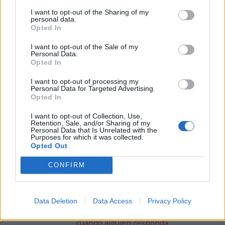
I want to opt-out of the Sharing of my
personal data.
Opted In
I want to opt-out of the Sale of my
Personal Data.
Opted In
Comentarios
I want to opt-out of processing my
Personal Data for Targeted Advertising.
Déjanos tu comentario.
Opted In
Requerimos que seas usuario de concursator
I want to opt-out of Collection, Use,
para comentar. Si no lo eres te enviaremos un
Retention, Sale, and/or Sharing of my
Personal Data that Is Unrelated with the
e-mail con un enlace para la activación de tu
Purposes for which it was collected.
cuenta.
Opted Out
Nombre
CONFIRM
Email
Data Deletion
Data Access
Privacy Policy
Además el email es útil para avisarte
cuando alguien responda