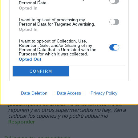
Personal Data.
Opted In
Clays
I want to opt-out of processing my
08/10/2018
Personal Data for Targeted Advertising.
No encuentro pañales en Lidl
Opted In
Responder
I want to opt-out of Collection, Use,
Retention, Sale, and/or Sharing of my
Personal Data that Is Unrelated with the
Aroa
Purposes for which it was collected.
25/09/2018
Opted Out
Me gustaria probar los pañales para mi bebe
Responder
CONFIRM
Diana
11/09/2018
Data Deletion
Data Access
Privacy Policy
Buenas tardes. No encuentro por ningún sitio los
pañales pants de la talla 4 o 5. En carrefur no los
reponen y en otros supermercados no hay. Van a
caducar los cupones y no podré adquirirlo
Responder