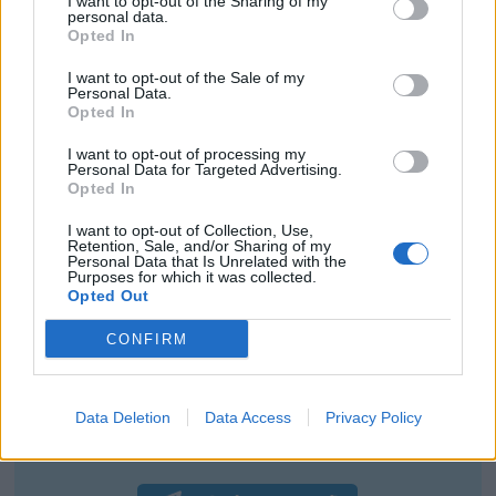
I want to opt-out of the Sharing of my
personal data.
en la
página web promocional
y aceptados los
Opted In
términos y condiciones de la promoción,
The
Body Shop
enviará un correo electrónico con un
I want to opt-out of the Sale of my
vale que el participante deberá presentar en
Personal Data.
tienda para recibir su muestra.
Opted In
Consulta las
Condiciones de Uso de la
Promoción
, ubicadas al final de la
página web
I want to opt-out of processing my
promocional
.
Personal Data for Targeted Advertising.
Opted In
¡Busca ya tu muestra gratis de Concentrado de
I want to opt-out of Collection, Use,
Retention, Sale, and/or Sharing of my
Juventud Drops of Youth con The Body Shop!
Personal Data that Is Unrelated with the
Purposes for which it was collected.
Opted Out
Hemos retomado
nuestro canal de Telegram
.
CONFIRM
No te lo pierdas porque aquí avisaremos de los
ganadores de los concursos que las marcas nos
vayan comunicando, y de las novedades en
Data Deletion
Data Access
Privacy Policy
sorteos y muestras gratis.