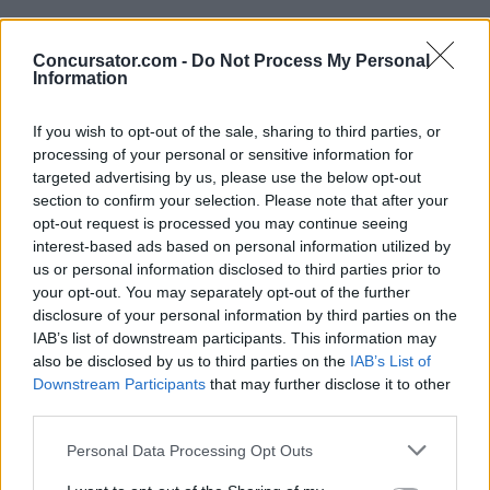
Solo debes seguir estas indicaciones:
Concursator.com -
Do Not Process My Personal
Information
Entra a la
página web promocional de The
If you wish to opt-out of the sale, sharing to third parties, or
Body Shop
.
processing of your personal or sensitive information for
targeted advertising by us, please use the below opt-out
Rellena el formulario de registro,
section to confirm your selection. Please note that after your
suministrando los datos personales solicitados.
opt-out request is processed you may continue seeing
interest-based ads based on personal information utilized by
Marca las 3 casillas de aceptación de Política de
us or personal information disclosed to third parties prior to
your opt-out. You may separately opt-out of the further
Privacidad e Información Promocional por
disclosure of your personal information by third parties on the
email y SMS.
IAB’s list of downstream participants. This information may
also be disclosed by us to third parties on the
IAB’s List of
Pulsa el botón
"terminar"
.
Downstream Participants
that may further disclose it to other
third parties.
Sobre la muestra gratis
Personal Data Processing Opt Outs
Solo se entregará una muestra por participante.
Una vez completado el formulario de registro