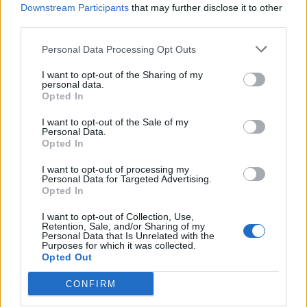
Downstream Participants
that may further disclose it to other
third parties.
Personal Data Processing Opt Outs
I want to opt-out of the Sharing of my
personal data.
Opted In
I want to opt-out of the Sale of my
Personal Data.
Opted In
I want to opt-out of processing my
Personal Data for Targeted Advertising.
Opted In
Comentarios
I want to opt-out of Collection, Use,
Retention, Sale, and/or Sharing of my
Personal Data that Is Unrelated with the
Purposes for which it was collected.
Déjanos tu comentario.
Opted Out
Requerimos que seas usuario de concursator
para comentar. Si no lo eres te enviaremos un
CONFIRM
e-mail con un enlace para la activación de tu