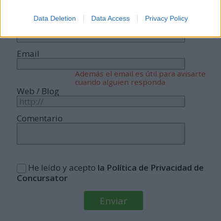
cuenta.
Data Deletion
Data Access
Privacy Policy
Nombre
Email
Además el email es útil para avisarte
cuando alguien responda
Web / Blog
Comentario
He leído y acepto
la Política de Privacidad de
Concursator