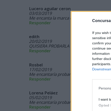
Lucero aguilar ceron
03/03/2019
Me encanta la marca es muy buena espero 
Concursa
Responder
If you wish 
edith
sensitive in
20/02/2019
confirm you
QUISIERA PROBARLA PARA MI BEBE, AMO
continue se
Responder
information 
further disc
participants
Rosbel
17/02/2019
Downstream 
Me encantaría probarlo
Responder
Persona
Lorena Peláez
05/02/2019
I want t
Me encantaría probar los productos aun no
Opted 
Responder