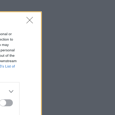
sonal or
ection to
ou may
 personal
out of the
 downstream
B’s List of