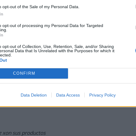
o opt-out of the Sale of my Personal Data.
In
 Mustela es uno de los mejores con sus productos
to opt-out of processing my Personal Data for Targeted
ing.
In
o opt-out of Collection, Use, Retention, Sale, and/or Sharing
ersonal Data that Is Unrelated with the Purposes for which it
lected.
Out
CONFIRM
Data Deletion
Data Access
Privacy Policy
os probaria con mi sobrinita
z xon sus productos