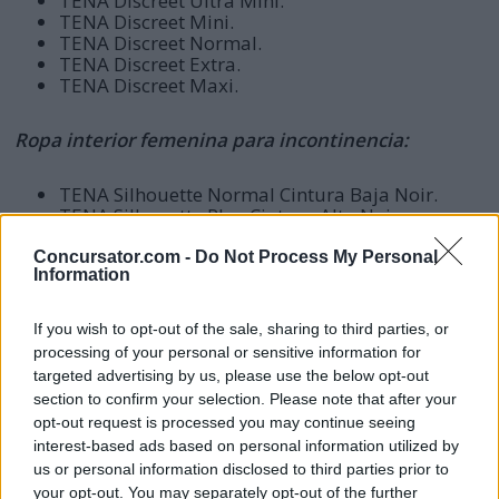
TENA Discreet Ultra Mini.
TENA Discreet Mini.
TENA Discreet Normal.
TENA Discreet Extra.
TENA Discreet Maxi.
Ropa interior femenina para incontinencia:
TENA Silhouette Normal Cintura Baja Noir.
TENA Silhouette Plus Cintura Alta Noir.
TENA Silhouette Plus Cintura Alta Crème.
TENA Pants Plus.
Concursator.com -
Do Not Process My Personal
Information
TENA Pants Maxi.
¿Como puedo obtener una muestra
If you wish to opt-out of the sale, sharing to third parties, or
gratis?
processing of your personal or sensitive information for
targeted advertising by us, please use the below opt-out
section to confirm your selection. Please note that after your
Es muy fácil. Sigue estos sencillos pasos:
opt-out request is processed you may continue seeing
interest-based ads based on personal information utilized by
us or personal information disclosed to third parties prior to
Entra a la
página web promocional de Tena
.
your opt-out. You may separately opt-out of the further