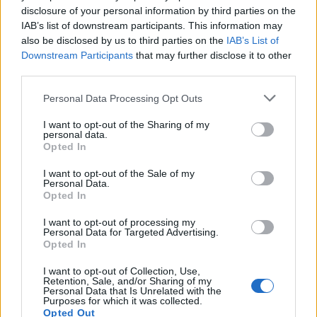
Pide tu muestra gratuita, seleccionando el
disclosure of your personal information by third parties on the
IAB’s list of downstream participants. This information may
producto que deseas. En el caso de la ropa
also be disclosed by us to third parties on the
IAB’s List of
interior debes elegir una talla. Luego pulsa el
Downstream Participants
that may further disclose it to other
third parties.
botón
"seleccionar"
.
Personal Data Processing Opt Outs
Rellena el formulario de registro,
I want to opt-out of the Sharing of my
suministrando los datos personales solicitados
personal data.
Opted In
para la entrega de la muestra gratuita.
I want to opt-out of the Sale of my
Marca las casillas de aceptación de Información
Personal Data.
Opted In
Promocional y Política de Privacidad.
Pulsa el botón
"pedir muestra"
.
I want to opt-out of processing my
Personal Data for Targeted Advertising.
Opted In
Sobre la muestra gratis
I want to opt-out of Collection, Use,
Retention, Sale, and/or Sharing of my
Debido a la popularidad del pack de muestra,
Personal Data that Is Unrelated with the
solo se podrá enviar una muestra por persona
Purposes for which it was collected.
cada 6 meses.
Opted Out