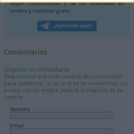
vayan comunicando, y de las novedades en
sorteos y muestras gratis.
Comentarios
Déjanos tu comentario.
Requerimos que seas usuario de concursator
para comentar. Si no lo eres te enviaremos un
e-mail con un enlace para la activación de tu
cuenta.
Nombre
Email