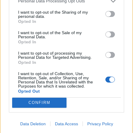
Personal Data Processing Opt Outs
Y listo, así obtendrás tu muestra gratis.
I want to opt-out of the Sharing of my
personal data.
Quiénes pueden optar a la promoción
Opted In
I want to opt-out of the Sale of my
La promoción solo es válida para
personas que
Personal Data.
vivan en el territorio español, que sigan a Elizabeth
Opted In
Arden en Instagram y sean mayor de edad.
I want to opt-out of processing my
Personal Data for Targeted Advertising.
Opted In
Te invitamos a que no desaproveches la
I want to opt-out of Collection, Use,
oportunidad, ya que esta promoción durará hasta
Retention, Sale, and/or Sharing of my
Personal Data that Is Unrelated with the
que se acabe la existencia, así que corre a por tu
Purposes for which it was collected.
muestra.
Opted Out
CONFIRM
Hemos retomado
nuestro canal de Telegram
.
No te lo pierdas porque aquí avisaremos de los
Data Deletion
Data Access
Privacy Policy
ganadores de los concursos que las marcas nos