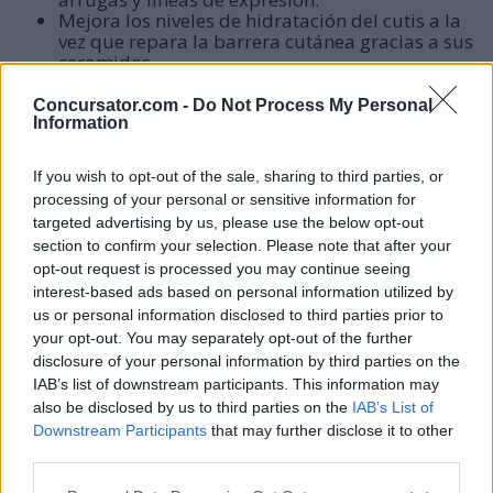
Mejora los niveles de hidratación del cutis a la
vez que repara la barrera cutánea gracias a sus
ceramidas.
Ayuda a mejorar la textura del cutis, así como
su tono y luminosidad.
Concursator.com -
Do Not Process My Personal
Information
Cómo obtener tu muestra gratis
If you wish to opt-out of the sale, sharing to third parties, or
Los pasos son realmente sencillos de seguir, solo
processing of your personal or sensitive information for
targeted advertising by us, please use the below opt-out
debes:
section to confirm your selection. Please note that after your
opt-out request is processed you may continue seeing
Dirigirte al perfil de
Instagram
de
Elizabeth
interest-based ads based on personal information utilized by
us or personal information disclosed to third parties prior to
Arden
y seguir a la marca.
your opt-out. You may separately opt-out of the further
disclosure of your personal information by third parties on the
Luego deberás buscar la publicación del envase
IAB’s list of downstream participants. This information may
del sérum y mostrarla en cualquier centro de
El
also be disclosed by us to third parties on the
IAB’s List of
Downstream Participants
that may further disclose it to other
Corte Inglés
.
third parties.