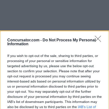
Apúntate a la newsletter de Schar
durante el
Concursator.com -
Do Not Process My Personal
Information
mes de septiembre.
En octubre, recibirás un email donde te
If you wish to opt-out of the sale, sharing to third parties, or
processing of your personal or sensitive information for
explicarán cómo probar gratis los dos
targeted advertising by us, please use the below opt-out
productos en promoción: Mix Brownies o
section to confirm your selection. Please note that after your
opt-out request is processed you may continue seeing
Farmhouse.
interest-based ads based on personal information utilized by
us or personal information disclosed to third parties prior to
your opt-out. You may separately opt-out of the further
disclosure of your personal information by third parties on the
Hemos retomado
nuestro canal de Telegram
.
IAB’s list of downstream participants. This information may
No te lo pierdas porque aquí avisaremos de los
also be disclosed by us to third parties on the
IAB’s List of