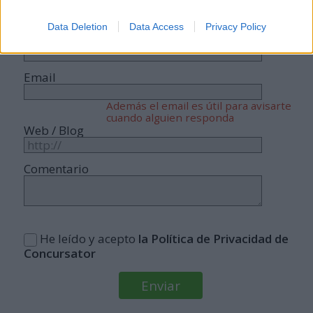
cuenta.
Data Deletion
Data Access
Privacy Policy
Nombre
Email
Además el email es útil para avisarte
cuando alguien responda
Web / Blog
Comentario
He leído y acepto
la Política de Privacidad de
Concursator