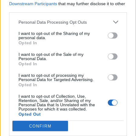
ganadores de los concursos que las marcas nos
Downstream Participants
that may further disclose it to other
vayan comunicando, y de las novedades en
third parties.
sorteos y muestras gratis.
Personal Data Processing Opt Outs
I want to opt-out of the Sharing of my
personal data.
Opted In
I want to opt-out of the Sale of my
Comentarios
Personal Data.
Opted In
I want to opt-out of processing my
Cristina
Personal Data for Targeted Advertising.
07/09/2022
Opted In
Me gustaría probarlos.
Responder
I want to opt-out of Collection, Use,
Retention, Sale, and/or Sharing of my
Personal Data that Is Unrelated with the
Purposes for which it was collected.
Déjanos tu comentario.
Opted Out
Requerimos que seas usuario de concursator
para comentar. Si no lo eres te enviaremos un
CONFIRM
e-mail con un enlace para la activación de tu