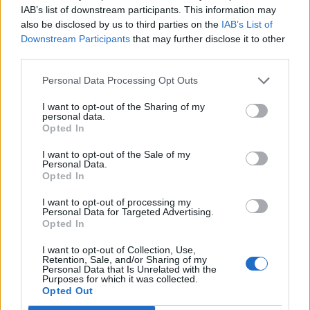
datos personales.
IAB’s list of downstream participants. This information may
also be disclosed by us to third parties on the
IAB’s List of
Adjunta una foto o imagen nítida y legible del
Downstream Participants
that may further disclose it to other
ticket de compra.
third parties.
Marca las casillas de aceptación de Términos y
Personal Data Processing Opt Outs
Condiciones y Política de Privacidad.
I want to opt-out of the Sharing of my
personal data.
Pulsa el botón
"enviar"
.
Opted In
Sobre la muestra gratis
I want to opt-out of the Sale of my
Personal Data.
Opted In
La promoción está limitada a las primeras
3.500 participaciones y a un máximo de 3
I want to opt-out of processing my
participaciones con productos diferentes
Personal Data for Targeted Advertising.
Revolu Green por persona (se comprobará que
Opted In
las participaciones son de productos
diferentes).
I want to opt-out of Collection, Use,
Retention, Sale, and/or Sharing of my
El reembolso del importe correspondiente se
Personal Data that Is Unrelated with the
realizará a la cuenta bancaria (IBAN)
Purposes for which it was collected.
suministrada en el formulario de registro.
Opted Out
Consulta los
Términos y Condiciones
en la