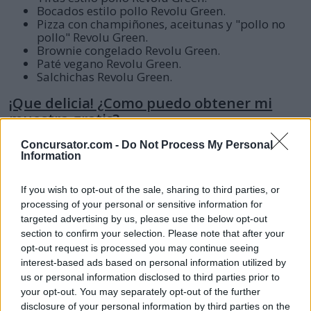
Bocados estilo pollo Revolu Green.
Pizza con champiñones, aceitunas y "pollo no
pollo" Revolu Green.
Brownie congelado Revolu Green.
Paté vegano Revolu Green.
Salchichas Revolu Green.
¡Que delicia! ¿Como puedo obtener mi
muestra gratis?
Concursator.com -
Do Not Process My Personal
Es muy fácil, solo debes seguir estos pasos:
Information
If you wish to opt-out of the sale, sharing to third parties, or
Adquiere uno de los productos promocionales
processing of your personal or sensitive information for
targeted advertising by us, please use the below opt-out
Revolu Green en tu establecimiento comercial
section to confirm your selection. Please note that after your
preferido. Conserva el ticket de compra.
opt-out request is processed you may continue seeing
interest-based ads based on personal information utilized by
Entra a la
página web de la muestra gratis
.
us or personal information disclosed to third parties prior to
Completa el formulario de registro con tus
your opt-out. You may separately opt-out of the further
disclosure of your personal information by third parties on the