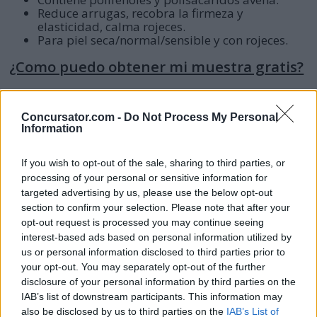
Reduce arrugas, recobra la firmeza y
elasticidad, calma rojeces.
Para piel seca/normal/sensible y con rojeces.
¿Como puedo obtener mi muestra gratis?
Sigue estos sencillos pasos:
Concursator.com -
Do Not Process My Personal
Information
Entra a la
página web promocional
.
If you wish to opt-out of the sale, sharing to third parties, or
Pulsa el botón
"participa"
.
processing of your personal or sensitive information for
targeted advertising by us, please use the below opt-out
Contesta las seis preguntas de selección ¡Son
section to confirm your selection. Please note that after your
muy fáciles de responder!
opt-out request is processed you may continue seeing
interest-based ads based on personal information utilized by
Rellena el formulario de registro, con todos los
us or personal information disclosed to third parties prior to
datos personales solicitados. Deja tus datos
your opt-out. You may separately opt-out of the further
disclosure of your personal information by third parties on the
para recibir la crema.
IAB’s list of downstream participants. This information may
also be disclosed by us to third parties on the
IAB’s List of
Marca las 2 casillas de aceptación de