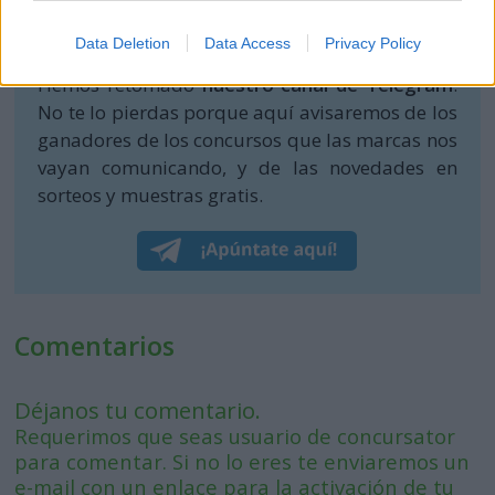
opina!
Data Deletion
Data Access
Privacy Policy
Hemos retomado
nuestro canal de Telegram
.
No te lo pierdas porque aquí avisaremos de los
ganadores de los concursos que las marcas nos
vayan comunicando, y de las novedades en
sorteos y muestras gratis.
Comentarios
Déjanos tu comentario.
Requerimos que seas usuario de concursator
para comentar. Si no lo eres te enviaremos un
e-mail con un enlace para la activación de tu