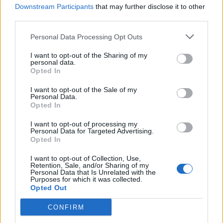
Downstream Participants
that may further disclose it to other
Condiciones de Uso y Política de Privacidad.
third parties.
Pulsa el botón
"terminar"
para finalizar la
Personal Data Processing Opt Outs
encuesta.
I want to opt-out of the Sharing of my
personal data.
Comparte en redes sociales tus opiniones sobre
Opted In
el producto.
I want to opt-out of the Sale of my
Personal Data.
Opted In
Sobre la muestra gratis
I want to opt-out of processing my
Los participantes podrán inscribirse una sola
Personal Data for Targeted Advertising.
vez en esta promoción.
Opted In
Se seleccionarán a los 1.000 primeros
participantes que hayan llenado el formulario
I want to opt-out of Collection, Use,
correctamente (hasta agotar existencias).
Retention, Sale, and/or Sharing of my
Personal Data that Is Unrelated with the
La muestra gratis no podrá ser canjeada por
Purposes for which it was collected.
otro producto o por dinero.
Opted Out
CONFIRM
¡Prueba la crema sorbete Upgrade AR Sensilis y