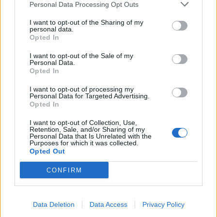
Personal Data Processing Opt Outs
No te olvides consultar las
bases legales de la
I want to opt-out of the Sharing of my
personal data.
muestra gratis
.
Opted In
I want to opt-out of the Sale of my
Solicita ya tu muestra gratuita de Palette Intensive
Personal Data.
Opted In
Creme Color o Palette Natural. Son excelentes
productos de Schwarzkopf para tu cabello.
I want to opt-out of processing my
Personal Data for Targeted Advertising.
Opted In
I want to opt-out of Collection, Use,
Hemos retomado
nuestro canal de Telegram
.
Retention, Sale, and/or Sharing of my
Personal Data that Is Unrelated with the
No te lo pierdas porque aquí avisaremos de los
Purposes for which it was collected.
ganadores de los concursos que las marcas nos
Opted Out
vayan comunicando, y de las novedades en
CONFIRM
sorteos y muestras gratis.
Data Deletion
Data Access
Privacy Policy