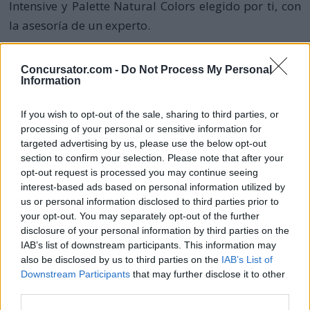
Intensive y Palette Natural Colors elegido por ti, con
la asesoría de un experto.
¿Que debes hacer para obtener tu
Concursator.com -
Do Not Process My Personal
muestra gratis?
Information
Rellena el formulario de registro en la
página tu
If you wish to opt-out of the sale, sharing to third parties, or
processing of your personal or sensitive information for
tono palette ideal.
targeted advertising by us, please use the below opt-out
Responde unas sencillas preguntas del asesor
section to confirm your selection. Please note that after your
opt-out request is processed you may continue seeing
de coloración de Schawrzkopf .
interest-based ads based on personal information utilized by
us or personal information disclosed to third parties prior to
Selecciona uno de los tonos de color Palette
your opt-out. You may separately opt-out of the further
recomendados, que sea de tu gusto.
disclosure of your personal information by third parties on the
IAB’s list of downstream participants. This information may
Comparte el link de la promoción con tres
also be disclosed by us to third parties on the
IAB’s List of
Downstream Participants
that may further disclose it to other
amigos, invitándolos a registrarse
en este
third parties.
enlace