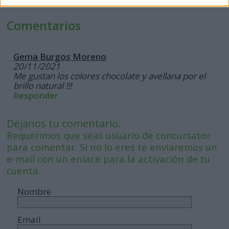
Comentarios
Gema Burgos Moreno
20/11/2021
Me gustan los colores chocolate y avellana por el
brillo natural !!!
Responder
Déjanos tu comentario.
Requerimos que seas usuario de concursator
para comentar. Si no lo eres te enviaremos un
e-mail con un enlace para la activación de tu
cuenta.
Nombre
Email